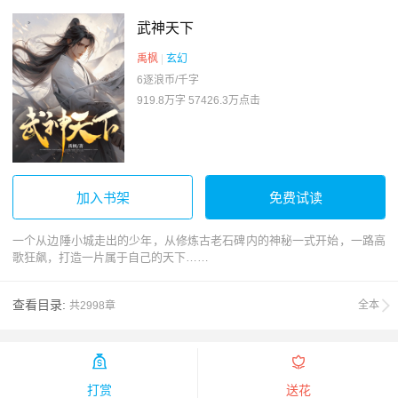
武神天下
禹枫
|
玄幻
6逐浪币/千字
919.8万字
57426.3万点击
加入书架
免费试读
一个从边陲小城走出的少年，从修炼古老石碑内的神秘一式开始，一路高
歌狂飙，打造一片属于自己的天下……
查看目录:
全本
共2998章


打赏
送花