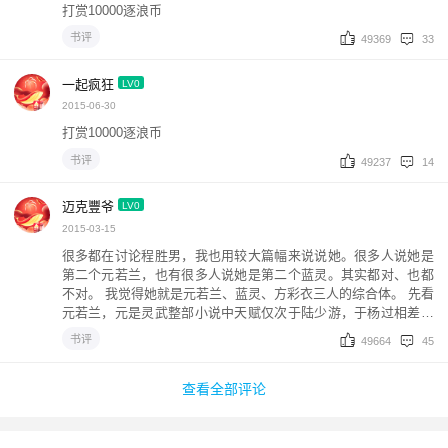
打赏10000逐浪币
书评
49369
33
一起疯狂
LV0
2015-06-30
打赏10000逐浪币
书评
49237
14
迈克豐爷
LV0
2015-03-15
很多都在讨论程胜男，我也用较大篇幅来说说她。很多人说她是
第二个元若兰，也有很多人说她是第二个蓝灵。其实都对、也都
不对。 我觉得她就是元若兰、蓝灵、方彩衣三人的综合体。 先看
元若兰，元是灵武整部小说中天赋仅次于陆少游，于杨过相差仿
佛的人。元和陆最初压根没有男女之间的暧昧，有的只是作为对
书评
49664
45
手相互敬佩、相互暗自较劲。元是在失忆之后恢复的过程中在好
奇心的驱使下慢慢喜欢上了陆少游，而那时双方各自的阵营已仇
深似海。陆少游甚至是在要杀元若兰的时候才知道元喜欢自己。
查看全部评论