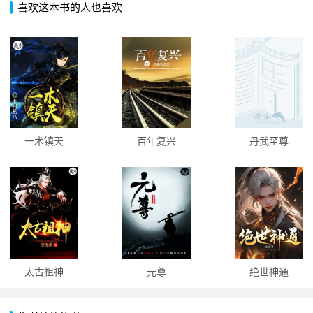
喜欢这本书的人也喜欢
一术镇天
百年复兴
丹武至尊
太古祖神
元尊
绝世神通