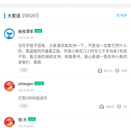
15816
条
大家说
写书评
枫夜漂零
LV8
2015-10-30
当写手很不容易，大家喜欢就支持一下，不是说一定要打赏什么
的，看盗版的尽量看正版，毕竟小禹花几小时写几千字也就1毛钱
不到，看正版的继续支持，和谐看书，真心感谢一直支持小禹的
读者们，谢谢
书评
50711
656
shlaogen
LV32
2015-09-30
打赏10000逐浪币
书评
49603
50
情-天
LV0
2015-09-07