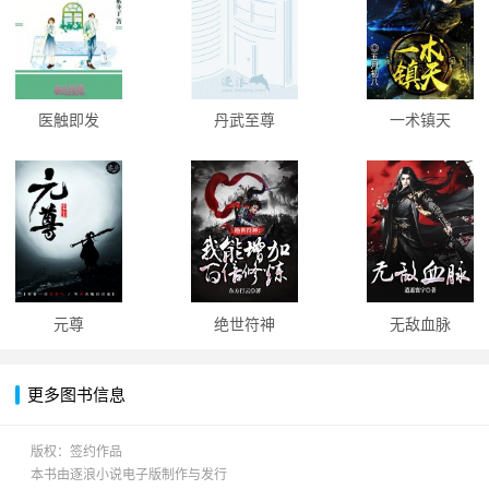
医触即发
丹武至尊
一术镇天
元尊
绝世符神
无敌血脉
更多图书信息
版权：签约作品
本书由逐浪小说电子版制作与发行