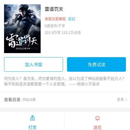
雷道罚天
准提也是佛祖
|
玄幻
5逐浪币/千字
201.9万字
133.1万点击
加入书架
免费试读
何为圣人？虽为圣，终究要做的是人，自以为成了神仙就能看不起凡人？
殊不知就连天道都需要一个人去管理。 ——地球小子高沐
查看目录:
全本
共924章


打赏
送花