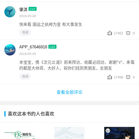
肇淇
LV2
2019-05-28
快来看 国运之纨绔为皇 有大事发生
书评
17452
0
APP_67646918
LV0
2019-05-26
本宝宝，携《次元立道》前来拜访，收藏必回访，谢谢^з^，来看
的都是大帅哥，大好人，祝你们找到男朋友，女朋友
书评
17498
0
查看全部评论
喜欢这本书的人也喜欢