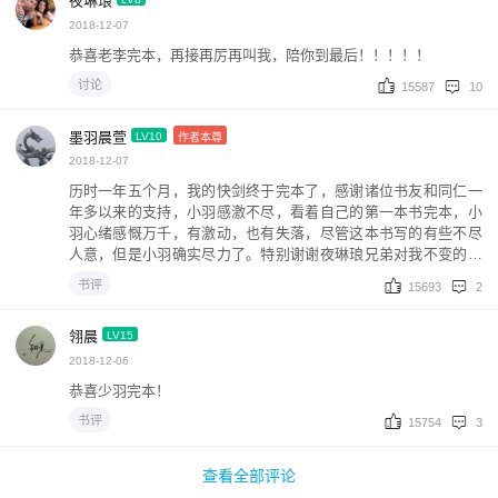
夜琳琅
2018-12-07
恭喜老李完本，再接再厉再叫我，陪你到最后！！！！！
讨论
15587
10
墨羽晨萱
LV10
作者本尊
2018-12-07
历时一年五个月，我的快剑终于完本了，感谢诸位书友和同仁一
年多以来的支持，小羽感激不尽，看着自己的第一本书完本，小
羽心绪感慨万千，有激动，也有失落，尽管这本书写的有些不尽
人意，但是小羽确实尽力了。特别谢谢夜琳琅兄弟对我不变的支
持，感谢逐浪大佬翎晨一直以来对我的鼓励，感谢我的责编夜沉
书评
15693
2
大大的帮助。新书我会好好构思一段时间，争取写出一部好的作
品回报各位。
翎晨
LV15
2018-12-06
恭喜少羽完本！
书评
15754
3
查看全部评论