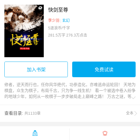
快剑至尊
李少羽
|
玄幻
5逐浪币/千字
281.5万字
276.3万点击
加入书架
免费试读
修者，逆天而行也，任你风华绝代，功参造化，亦难逃命运轮回！ 天地为
棋盘，众生为棋子，布局千古，只为争一线生机！ 看一个被选中卷入纷争
的地球少年，如何从一枚棋子一步步破局走上巅峰之路！ 万古之谜，等你

来解，手持一剑，逆斩轮回！
查看目录:
全本
共1133章

