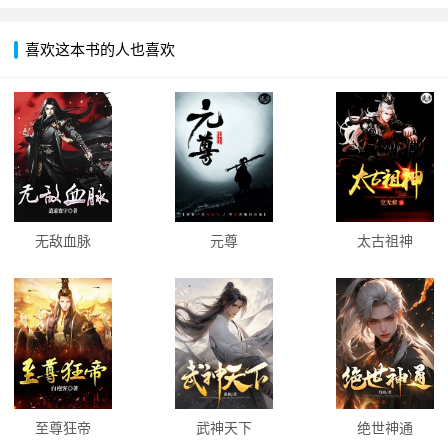
喜欢这本书的人也喜欢
无敌血脉
元尊
太古祖神
至尊狂帝
武神天下
绝世神通