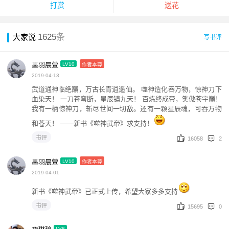
打赏
送花
1625
条
大家说
写书评
墨羽晨萱
LV10
作者本尊
2019-04-13
武道通神临绝巅，万古长青逍遥仙。 噬神造化吞万物，惊神刀下
血染天！ 一刀苍穹断，星辰镇九天！ 百炼终成帝，笑傲苍宇巅！
我有一柄惊神刀，斩尽世间一切敌。还有一颗星辰魂，可吞万物
和苍天！ ——新书《噬神武帝》求支持！
书评
16058
2
墨羽晨萱
LV10
作者本尊
2019-04-01
新书《噬神武帝》已正式上传，希望大家多多支持
书评
15695
0
LV8