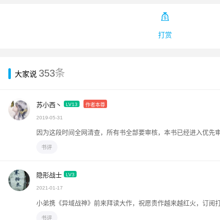

打赏
353
条
大家说
苏小西丶
LV13
作者本尊
2019-05-31
因为这段时间全网清查，所有书全部要审核，本书已经进入优先
书评
隐形战士
LV3
2021-01-17
小弟携《异域战神》前来拜读大作，祝愿贵作越来越红火
书评