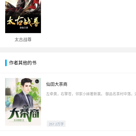
太古战尊
作者其他的书
仙田大茶商
左牵黄，右擎苍，邻家小妹著新裳。 御品名茶村中落，
257.2万字