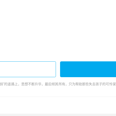
“打拐”的道路上，思想不断升华，最后倾其所有，只为帮助那些失去孩子的可怜