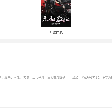
无敌血脉
清灵花果引人往。 秀丽山庄门半开，清粉香灯挂楼上。 这是一个超级小农民，带领