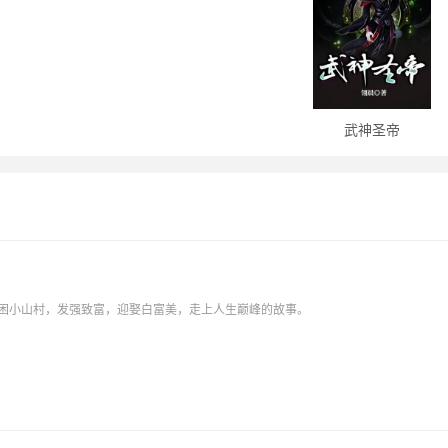
武神圣帝
贫困小山村，发强致富，迎娶白富美，走上人生巅峰的故事。