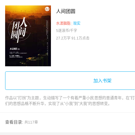
人间团圆
水漾胭脂
|
现实
5逐浪币/千字
27.2万字
91.1万点击
加入书架
作品以“打拐”为主题，生动描写了一个有着严重小民思想的普通青年，在
们的思想品格不断升华，实现了从“小我”到“大我”的思想转变。
查看目录:
共117章