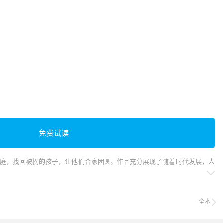
免费试读
家庭，找回被拐的孩子，让他们合家团圆。作品充分展现了随着时代发展，人

全本