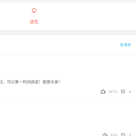

送花
写书评
过，可以第一时间阅读！谢谢大家！
16771
8
大家！
6181
0