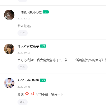
小海豚_68564802
LV1
2020-12-12
新人报道。
书评
那人不喜欢兔子
LV2
2020-10-17
百万必成神！ 借大佬贵宝地打个广告——《穿越成偶像的大佬》
书评
APP_64958246
LV9
2020-08-31
x1
赠送
写的不错，犒劳一下！
送花