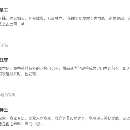
圣王
大陆，强者如云，神兽肆虐，万族林立。 落魄少年觉醒上古血脉，逆境崛起，
炼上古兽魂，掌...
三羊猫
狂尊
原本是江湖中赫赫有名的八极门弟子，然而就当他即将成为少门主的前夕，却
再次醒过来时，他发现...
心跳的瞬间
神王
起家，身家百亿，因救人而身死，魂穿异界废材之身，觉醒逆天神秘武脉，从
皆是他之养料！世间一切...