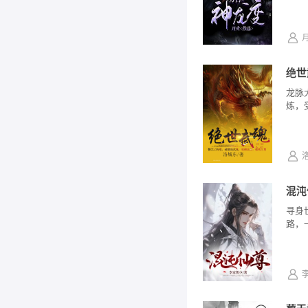
绝世
龙脉
炼，
混沌
寻身
路，