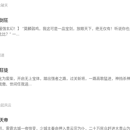
念破天
剑狂
9最强玄幻！】 “莫麟弱鸡，我这可是一品宝剑，放眼天下，绝无仅有！听说你
比？” 一...
沏道
狂徒
化为废柴，开启无上宝体，踏出强者之路，过关斩将，一路高歌猛进，神挡杀神
我傲、世间任我逍...
淡起风云
天帝
前，雷霆古城一夜惊变，少城主秦命押入青云宗为仆，二十万民众赶进大青山