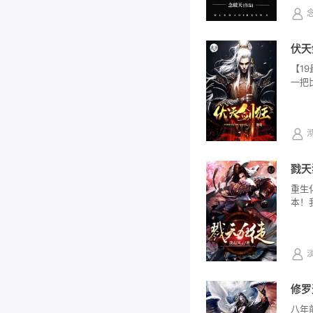
伏天
【1
一把比
戮天
重生
本！
修罗
八年