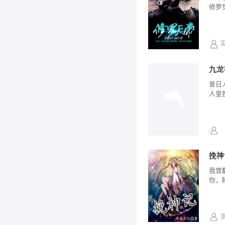
修罗
九龙
昔日
人皇
挽神
我曾
你，