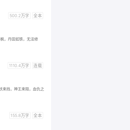
500.2万字
全本
陈枫，丹田如铁，无法修
1110.4万字
连载
魔妖来挡，神王来阻，血仇之
155.8万字
全本