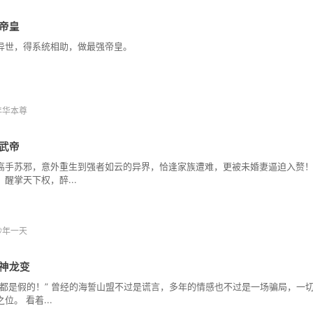
帝皇
异世，得系统相助，做最强帝皇。
年华本尊
武帝
高手苏邪，意外重生到强者如云的异界，恰逢家族遭难，更被未婚妻逼迫入赘！
，醒掌天下权，醉...
秒年一天
神龙变
来都是假的！” 曾经的海誓山盟不过是谎言，多年的情感也不过是一场骗局，一
位。 看着...