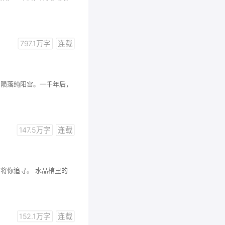
797.1万字
连载
，陨落纯阳宫。一千年后，
147.5万字
连载
将你追寻。 水晶棺里的
152.1万字
连载