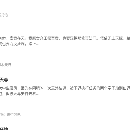
属龙语
有命，富贵在天。我愿舍弃王权富贵，也要窥探那修真法门。凭借无上天赋，
我也要力挽狂澜，踏上...
朽木天君
天尊
大学生唐风，因为在网吧的一次意外装逼，被下界执行任务的两个童子劫到仙
跑，但被天尊安排去看...
牛B烘烘带闪电
狂神