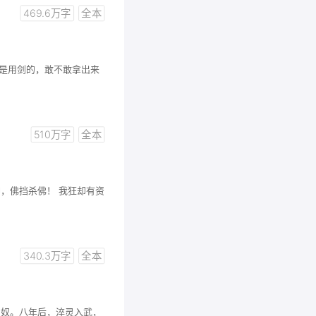
469.6万字
全本
也是用剑的，敢不敢拿出来
510万字
全本
，佛挡杀佛！ 我狂却有资
340.3万字
全本
为奴。八年后，淬灵入武，