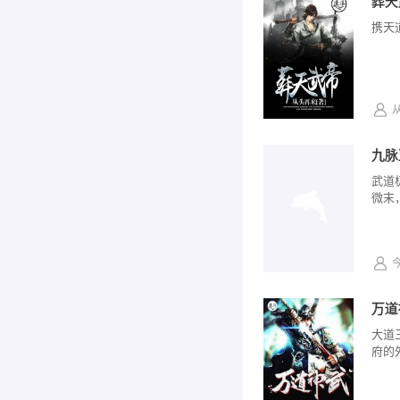
葬天
携天
九脉
武道
微末
万道
大道
府的