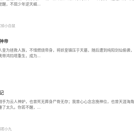
觉醒，不屈少年逆天崛...
实验小白鼠
神帝
人皇为拯救人族，不惜燃烧帝身，将妖皇镇压于天墓，随后遭到纯阳剑仙偷袭
携带鸿钧塔重生，成为...
记
翻手为云人神妒，也曾死无葬身尸骨无存；我曾心心念念挽神位，也曾天涯海角
睡了太久。你若不醒，...
弭若小九