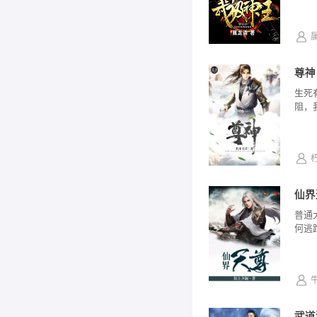
尊神
生死
阻，
仙界
普通
何逃
武道