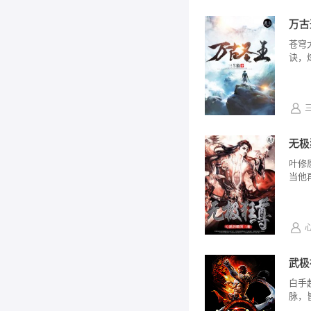
万古
苍穹
诀，
无极
叶修
当他
武极
白手
脉，