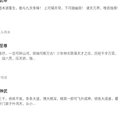
武帝
道本源重生，敢与九天争锋！ 上可镇天穹，下可踏幽冥！ 诸天万界，唯吾独尊
从头再来
至尊
极尽，一念可碎山河，挥袖可断万古！少年林炎跌落天才之位，历经千辛万苦
，战八荒，压天骄，独...
今悟道
神武
三千，修炼不易，条条大道，博大精深，精其一即可飞升成神，修炼大成者，
外门弟子叶鸿天，从小...