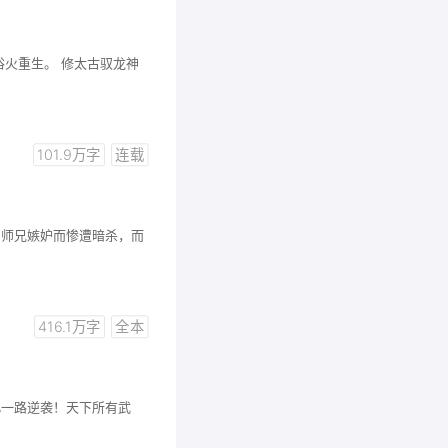
浴火重生。 修太古驭龙神
101.9万字
连载
因师兄嫉妒而惨遭暗杀，而
416.1万字
全本
此一路逆袭！天下所有武