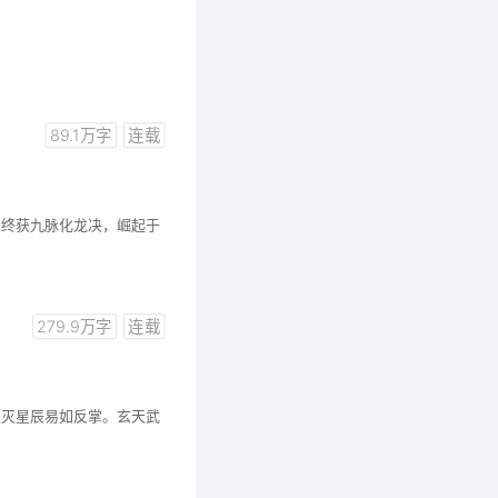
！
89.1万字
连载
，终获九脉化龙决，崛起于
279.9万字
连载
覆灭星辰易如反掌。玄天武