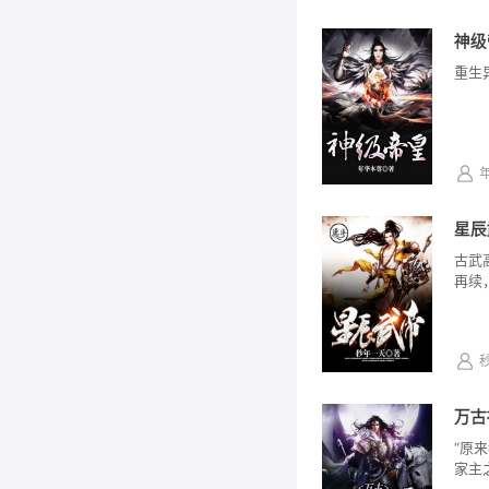
神级
重生
星辰
古武
再续
万古
“原
家主之