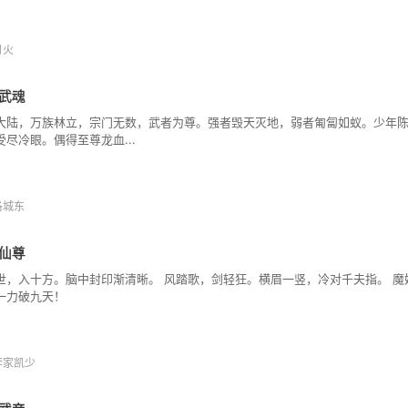
月火
武魂
大陆，万族林立，宗门无数，武者为尊。强者毁天灭地，弱者匍匐如蚁。少年
受尽冷眼。偶得至尊龙血...
洛城东
仙尊
世，入十方。脑中封印渐清晰。 风踏歌，剑轻狂。横眉一竖，冷对千夫指。 
一力破九天！
李家凯少