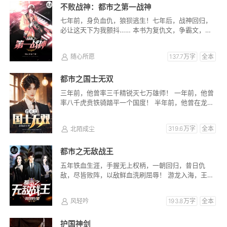
不败战神：都市之第一战神
七年前，身负血仇，狼狈逃生！七年后，战神回归，
必让这天下为我颤抖…… 本书为复仇文，争霸文，各
位看官多多支持！！！
随心所愿
137.7万字
全本
都市之国士无双
三年前，他曾率三千精锐灭七万雄师！ 一年前，他曾
率八千虎贲铁骑踏平一个国度！ 半年前，他曾在龙阳
山以一敌六，六国国之...
北陌成尘
319.6万字
全本
都市之无敌战王
五年铁血生涯，手握无上权柄，一朝回归，昔日仇
敌，尽皆败阵，以敌鲜血洗刷屈辱！ 游龙入海，王者
回归，当年欺我，辱我者，今...
风轻吟
193.8万字
全本
护国神剑