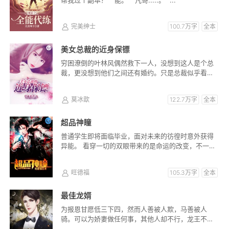
完美绅士
100.7万字
全本
美女总裁的近身保镖
穷困潦倒的叶林风偶然救下一人，没想到这人是个总
裁，更没想到他们之间还有婚约。只是总裁似乎看不
上他……
莫冰歆
122.7万字
全本
超品神瞳
普通学生即将面临毕业，面对未来的彷徨时意外获得
异能。 看穿一切的双眼带来的是命运的改变，不一样
的人生。
旺德福
105.3万字
全本
最佳龙婿
为报恩甘愿低三下四，然而人善被人欺，马善被人
骑。可以为娇妻做任何事，其他人却不行，龙王不发
威，把我当病猫？