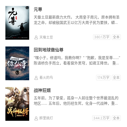
元尊
天蚕土豆最新鼎力大作。 大周皇子周元，原本拥有圣
龙之命，却被敌国武王以亿万大周子民为要挟，蟒雀
吞龙，夺走其圣龙气运。 ...
天蚕土豆
380.1万字
全本
回到地球做仙尊
“嘿小子，修道吗，我教你啊？” “抱歉，我是至尊……”
陈语桥负手而立，看着窗外黑穹，如君王降世。 重生
在世，那些...
着火的鸟
174万字
全本
战神狂婿
五年前，为了挚爱，孤身一人前往整个世界最混乱的
地区…… 五年后，他历经生死，化身一代战神，重回
都市，为了心中的挚爱，他...
醉里挑灯
344.2万字
全本