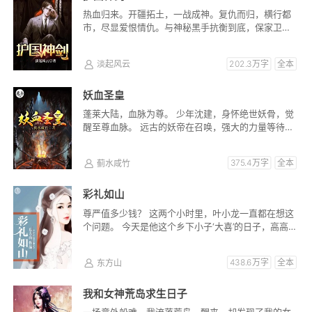
热血归来。开疆拓土，一战成神。复仇而归，横行都
市，尽显爱恨情仇。与神秘黑手抗衡到底，保家卫
国，神剑无双！
淡起风云
202.3万字
全本
妖血圣皇
蓬莱大陆，血脉为尊。 少年沈建，身怀绝世妖骨，觉
醒至尊血脉。 远古的妖帝在召唤，强大的力量等待着
复苏。 无尽天道，...
蓟水咸竹
375.4万字
全本
彩礼如山
尊严值多少钱？ 这两个小时里，叶小龙一直都在想这
个问题。 今天是他这个乡下小子‘大喜’的日子，高高
兴...
东方山
438.6万字
全本
我和女神荒岛求生日子