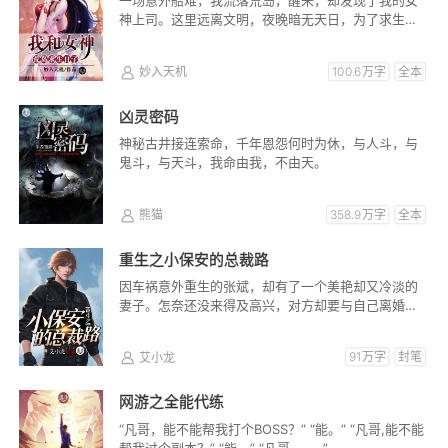
一场意外船难，我流落荒岛，醒来，却发现了我的女
神上司。这里远离文明，夜晚暗无天日，为了求生，
她不得不……
妙入天机
100.6万字
全本
凶灵密码
神秘古井接连索命，千年恩怨何时为休，与人斗，与
鬼斗，与天斗，我命由我，不由天。
熊猫
358.9万字
全本
重生之小保安的总裁路
因车祸意外重生的张斌，却有了一个美艳却又冷淡的
妻子。怎奈还没来得及高兴，对方却要与自己离婚。
化身保安，只为查清车祸真相，...
艾小龙
91万字
封笔
网游之全能代练
“凡哥，能不能帮我打个BOSS？” “能。” “凡哥,能不能
帮我过个副本？” “能。” “凡哥.....。” ...