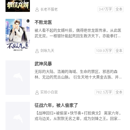
长老不服老
347万字
全本
不败龙医
被人看不起的女婿叶辰，偶得绝世龙医传承，从此医
武无双，一根银针能起死回生救济天下，亦能拳打纨
绔脚踩恶人，冲冠一怒为红颜！
剑咏九天
109.9万字
全本
武神风暴
无际的大陆、浩瀚的海域、生命的禁区、邪恶的森
林、无边的荒古山脉。 衍生天地十大黄金古族、并存
无数圣地与帝国，他们俯瞰众...
实验小白鼠
762.5万字
全本
征战六年，被人偷家了
【战神回归+被偷家+快节奏+打脸爽文】 离家六年，
戎马边关，从默默无名之辈，成为剑锋之王。回家后
却发现未婚妻不仅跟公司...